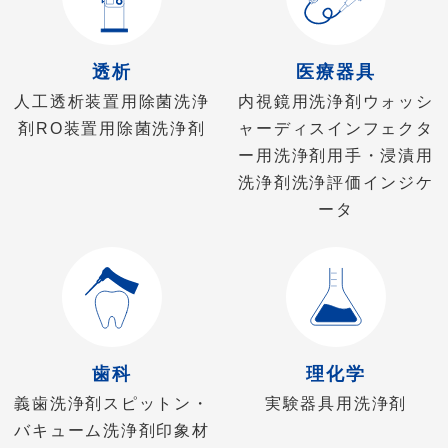
透析
医療器具
人工透析装置用除菌洗浄
内視鏡用洗浄剤
ウォッシ
剤
RO装置用除菌洗浄剤
ャーディスインフェクタ
ー用洗浄剤
用手・浸漬用
洗浄剤
洗浄評価インジケ
ータ
歯科
理化学
義歯洗浄剤
スピットン・
実験器具用洗浄剤
バキューム洗浄剤
印象材