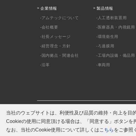
企業情報
製品情報
アムテックについて
人工透析装置用
会社概要
医療器具・内視鏡用
社長メッセージ
環境衛生用
経営理念・方針
ろ過膜用
国内拠点・関連会社
工場内設備・備品用
沿革
車両用
当社のウェブサイトは、利便性及び品質の維持・向上を目的に
Cookieの使用に同意頂ける場合は、「同意する」ボタン
なお、当社のCookie使用について詳しくは
こちら
をご参照