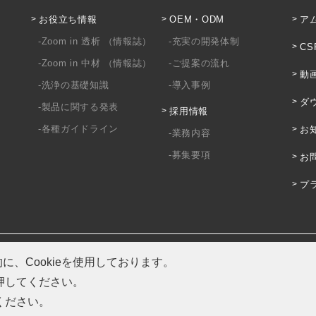
お役立ち情報
OEM・ODM
ア
Zoom in 透析 （情報誌）
充実の開発体制
CS
Zoom in 中材 （情報誌）
ご提案の流れ
動
洗浄の基礎知識
導入事例
ダ
製品に関する発表
採用情報
各種ガイドライン
お
業務内容
募集要項
お
プ
、Cookieを使用しております。
を押してください。
ください。
Copyright
©
AMTEC CO.,LTD. All Rights Reserved.